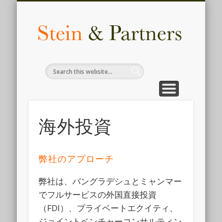
COMPLIANCE
ACCOUNTING
AUDIT & TAX
CONTACT
INSIGHTS
HR & LEGAL
SERVICES
ADVISORY
ABOUT
for business
know us
we deliver
knowledge
services
made easy
services
services
services
The F
Busi
Legal
Inves
Advi
海外投資
Comp
弊社のアプローチ
i
弊社は、バングラデシュとミャンマー
Bangl
でフルサービスの外国直接投資
（FDI）、プライベートエクイティ、
ジョイントベンチャーコンサルティン