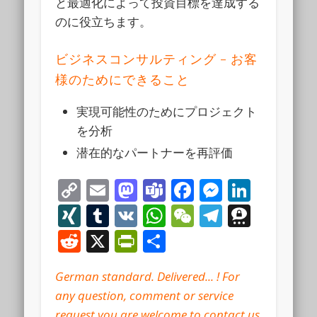
と最適化によって投資目標を達成する
のに役立ちます。
ビジネスコンサルティング – お客
様のためにできること
実現可能性のためにプロジェクト
を分析
潜在的なパートナーを再評価
Copy
Email
Mastodon
Teams
Facebook
Messeng
Linke
Link
XING
Tumblr
VK
WhatsApp
WeChat
Telegra
Thre
Reddit
X
PrintFriendly
Share